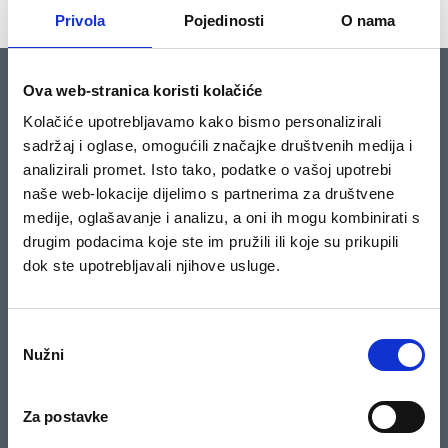
Privola
Pojedinosti
O nama
O KREDISU
KREDIT
Ova web-stranica koristi kolačiće
Kolačiće upotrebljavamo kako bismo personalizirali
О nama
Kredis
sadržaj i oglase, omogućili značajke društvenih medija i
Politika privatnosti
Opći uvjeti poslovanja za Kredit
analizirali promet. Isto tako, podatke o vašoj upotrebi
Max
Uvjeti i Odredbe
naše web-lokacije dijelimo s partnerima za društvene
medije, oglašavanje i analizu, a oni ih mogu kombinirati s
Česta pitanja
drugim podacima koje ste im pružili ili koje su prikupili
Lokacije
dok ste upotrebljavali njihove usluge.
Popis adresa
Pravila i uvjeti igre
Odabir
Dobitnici nagradne igre
Nužni
pristanka
Pravila nagradnog natječaja
Za postavke
KARIJERE
PRATITE NAS