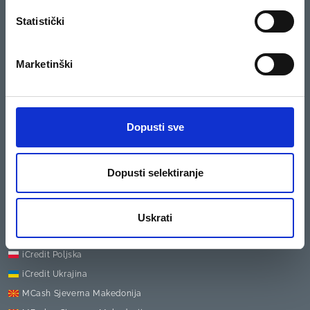
Kredis kao poslodavac
Statistički
KONTAKTIRAJTE NAS
Marketinški
01/5581-050
PRETPLATI SE NA NAŠ BILTEN
PRETPLATI SE
Dopusti sve
Pretplatom na bilten prihvaćam primati elektronske poruke u informativne
i promotivne svrhe.
Dopusti selektiranje
Međunarodne podružnice
EasyCredit Bugarska
Uskrati
iCredit Rumunjska
iCredit Poljska
iCredit Ukrajina
MCash Sjeverna Makedonija