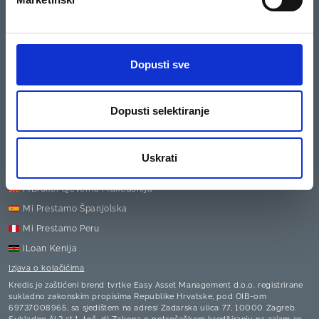
Pretplatom na bilten prihvaćam primati elektronske poruke u informativne
i promotivne svrhe.
Dopusti sve
Međunarodne podružnice
EasyCredit Bugarska
iCredit Rumunjska
Dopusti selektiranje
iCredit Poljska
iCredit Ukrajina
Uskrati
MCash Sjeverna Makedonija
MBroker Sjeverna Makedonija
Mi Prestamo Španjolska
Mi Prestamo Peru
iLoan Kenija
Izjava o kolačićima
Kredis je zaštićeni brend tvrtke Easy Asset Management d.o.o.
registrirane
sukladno zakonskim propisima Republike Hrvatske, pod OIB-om
69737008965, sa sjedištem na adresi Zadarska ulica 77, 10000 Zagreb.
Sukladno čl.3 st.1. toč. d) Zakona o potrošačkom kreditiranju na zajam se