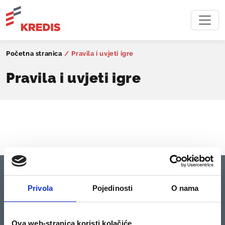
Početna stranica
/
Pravila i uvjeti igre
Pravila i uvjeti igre
O KREDISU
KREDIT
Privola
Pojedinosti
O nama
О nama
Kredis
Politika privatnosti
Opći uvjeti poslovanja za Kredit
Max
Ova web-stranica koristi kolačiće