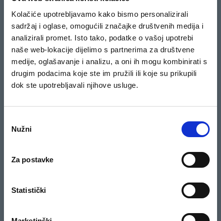
Uvjeti i Odredbe
Kolačiće upotrebljavamo kako bismo personalizirali
Česta pitanja
sadržaj i oglase, omogućili značajke društvenih medija i
Lokacije
analizirali promet. Isto tako, podatke o vašoj upotrebi
Popis adresa
naše web-lokacije dijelimo s partnerima za društvene
medije, oglašavanje i analizu, a oni ih mogu kombinirati s
Pravila i uvjeti igre
drugim podacima koje ste im pružili ili koje su prikupili
Dobitnici nagradne igre
dok ste upotrebljavali njihove usluge.
Pravila nagradnog natječaja
KARIJERE
PRATITE NAS
Odabir
Nužni
pristanka
Kredis kao poslodavac
KONTAKTIRAJTE NAS
Za postavke
01/5581-050
Statistički
PRETPLATI SE NA NAŠ BILTEN
PRETPLATI SE
Marketinški