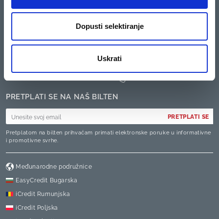
KARIJERE
PRATITE NAS
Dopusti selektiranje
Kredis kao poslodavac
KONTAKTIRAJTE NAS
Uskrati
01/5581-050
PRETPLATI SE NA NAŠ BILTEN
PRETPLATI SE
Pretplatom na bilten prihvaćam primati elektronske poruke u informativne
i promotivne svrhe.
Međunarodne podružnice
EasyCredit Bugarska
iCredit Rumunjska
iCredit Poljska