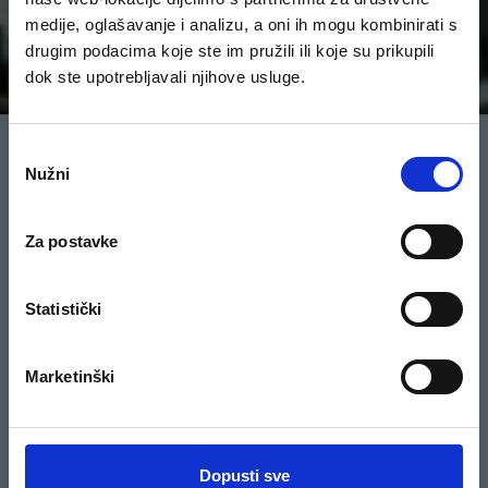
medije, oglašavanje i analizu, a oni ih mogu kombinirati s
drugim podacima koje ste im pružili ili koje su prikupili
dok ste upotrebljavali njihove usluge.
Odabir
O KREDISU
KREDIT
Nužni
pristanka
О nama
Kredis
Politika privatnosti
Opći uvjeti poslovanja za Kredit
Za postavke
Max
Uvjeti i Odredbe
Česta pitanja
Statistički
Lokacije
Popis adresa
Marketinški
Pravila i uvjeti igre
Dobitnici nagradne igre
Pravila nagradnog natječaja
Dopusti sve