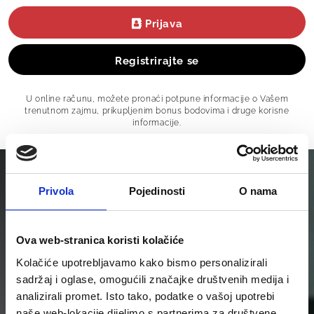
Prijava
Registrirajte se
U online računu, možete pronaći potpune informacije o Vašem
trenutnom zajmu, prikupljenim bonus bodovima i druge korisne
informacije.
Privola
Pojedinosti
O nama
Ova web-stranica koristi kolačiće
Kolačiće upotrebljavamo kako bismo personalizirali
sadržaj i oglase, omogućili značajke društvenih medija i
analizirali promet. Isto tako, podatke o vašoj upotrebi
naše web-lokacije dijelimo s partnerima za društvene