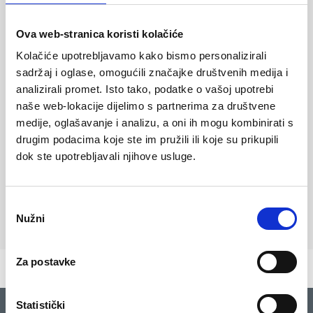
imamo ključ ostvarivanja dobrih rezultata i potičemo
stvaranje okruženja u kojem se dijele dobre prakse i
Ova web-stranica koristi kolačiće
uspješne strategije.
Kolačiće upotrebljavamo kako bismo personalizirali
Neke od aktivnosti koje koristimo u ostvarenju ovog
sadržaj i oglase, omogućili značajke društvenih medija i
cilja su:
analizirali promet. Isto tako, podatke o vašoj upotrebi
Sastanci za dijeljenje iskustva,
naše web-lokacije dijelimo s partnerima za društvene
Sastanci unutar tima i između timova,
medije, oglašavanje i analizu, a oni ih mogu kombinirati s
Rad na zajedničkim projektima između timova,
drugim podacima koje ste im pružili ili koje su prikupili
Gamifikacija radnog okruženja.
dok ste upotrebljavali njihove usluge.
PRIZNANJA
Vrijedno je i korisno pokazati naše priznanje za
Odabir
iznimne kolege u Kredisu.
Nužni
pristanka
Za postavke
Statistički