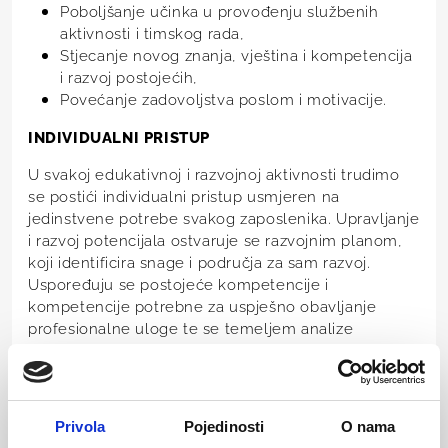
Poboljšanje učinka u provođenju službenih
aktivnosti i timskog rada,
Stjecanje novog znanja, vještina i kompetencija
i razvoj postojećih,
Povećanje zadovoljstva poslom i motivacije.
INDIVIDUALNI PRISTUP
U svakoj edukativnoj i razvojnoj aktivnosti trudimo
se postići individualni pristup usmjeren na
jedinstvene potrebe svakog zaposlenika. Upravljanje
i razvoj potencijala ostvaruje se razvojnim planom,
koji identificira snage i područja za sam razvoj.
Uspoređuju se postojeće kompetencije i
kompetencije potrebne za uspješno obavljanje
profesionalne uloge te se temeljem analize
planiraju specifične edukativne aktivnosti na razini
pojedinih zaposlenika, timova ili organizacije.
DIJELJENJE ZNANJA, ISKUSTVA I PRAKSE
Privola
Pojedinosti
O nama
U Kredisu, vjerujemo da su znanje i iskustvo koje