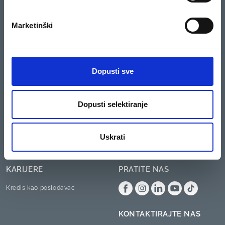
O KREDISU
KREDIT
О nama
Kredis
Marketinški
Politika privatnosti
Opći uvjeti poslovanja za Kredit
Max
Uvjeti i Odredbe
Česta pitanja
Dopusti sve
Lokacije
Popis adresa
Dopusti selektiranje
Pravila i uvjeti igre
Dobitnici nagradne igre
Uskrati
Pravila nagradnog natječaja
KARIJERE
PRATITE NAS
Kredis kao poslodavac
KONTAKTIRAJTE NAS