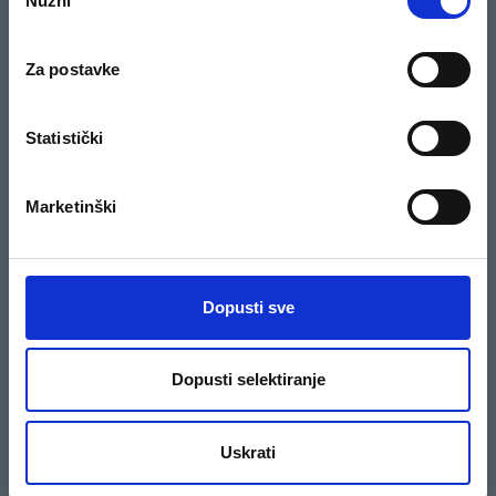
Nužni
pristanka
Popis adresa
Pravila i uvjeti igre
Za postavke
Dobitnici nagradne igre
Pravila nagradnog natječaja
Statistički
KARIJERE
PRATITE NAS
Marketinški
Kredis kao poslodavac
KONTAKTIRAJTE NAS
Dopusti sve
01/5581-050
PRETPLATI SE NA NAŠ BILTEN
Dopusti selektiranje
PRETPLATI SE
Pretplatom na bilten prihvaćam primati elektronske poruke u informativne
Uskrati
i promotivne svrhe.