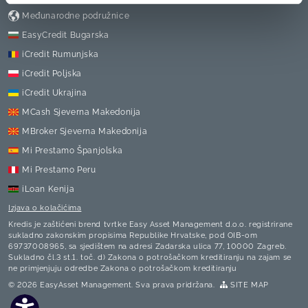
Međunarodne podružnice
EasyCredit Bugarska
iCredit Rumunjska
iCredit Poljska
iCredit Ukrajina
MCash Sjeverna Makedonija
MBroker Sjeverna Makedonija
Mi Prestamo Španjolska
Mi Prestamo Peru
iLoan Kenija
Izjava o kolačićima
Kredis je zaštićeni brend tvrtke Easy Asset Management d.o.o.
registrirane
sukladno zakonskim propisima Republike Hrvatske, pod OIB-om
69737008965, sa sjedištem na adresi Zadarska ulica 77, 10000 Zagreb.
Sukladno čl.3 st.1. toč. d) Zakona o potrošačkom kreditiranju na zajam se
ne primjenjuju odredbe Zakona o potrošačkom kreditiranju
© 2026 EasyAsset Management. Sva prava pridržana.
SITE MAP