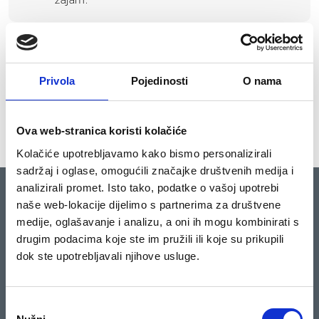
Podnesite zahtjev online
Samostalno popunite potrebne
Privola
Pojedinosti
O nama
informacije u našem online obrascu.
Ova web-stranica koristi kolačiće
Kolačiće upotrebljavamo kako bismo personalizirali
sadržaj i oglase, omogućili značajke društvenih medija i
analizirali promet. Isto tako, podatke o vašoj upotrebi
O KREDISU
KREDIT
naše web-lokacije dijelimo s partnerima za društvene
medije, oglašavanje i analizu, a oni ih mogu kombinirati s
О nama
Kredis
drugim podacima koje ste im pružili ili koje su prikupili
Politika privatnosti
Opći uvjeti poslovanja za Kredit
dok ste upotrebljavali njihove usluge.
Max
Uvjeti i Odredbe
Česta pitanja
Odabir
Lokacije