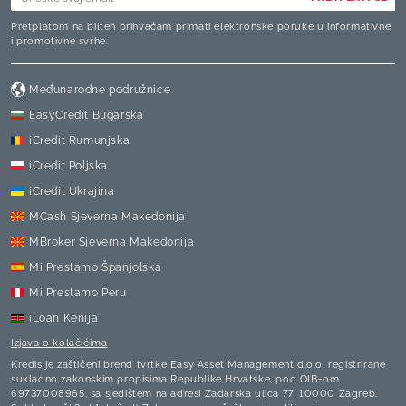
Pretplatom na bilten prihvaćam primati elektronske poruke u informativne
i promotivne svrhe.
Međunarodne podružnice
EasyCredit Bugarska
iCredit Rumunjska
iCredit Poljska
iCredit Ukrajina
MCash Sjeverna Makedonija
MBroker Sjeverna Makedonija
Mi Prestamo Španjolska
Mi Prestamo Peru
iLoan Kenija
Izjava o kolačićima
Kredis je zaštićeni brend tvrtke Easy Asset Management d.o.o.
registrirane
sukladno zakonskim propisima Republike Hrvatske, pod OIB-om
69737008965, sa sjedištem na adresi Zadarska ulica 77, 10000 Zagreb.