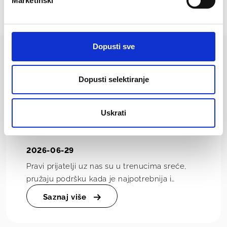
Marketinški
Dopusti sve
Više vijesti
Dopusti selektiranje
Uskrati
Međunarodni dan prijateljstva – Male
uspomene koje traju cijeli život
2026-06-29
Pravi prijatelji uz nas su u trenucima sreće,
pružaju podršku kada je najpotrebnija i
svakodnevne situacije pretvaraju u uspomene
Saznaj više
koje pamti...