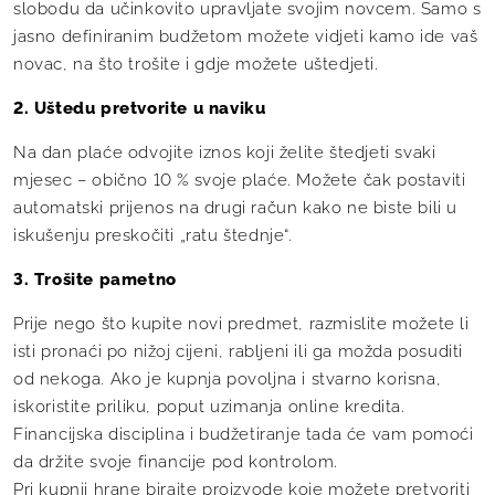
slobodu da učinkovito upravljate svojim novcem. Samo s
jasno definiranim budžetom možete vidjeti kamo ide vaš
novac, na što trošite i gdje možete uštedjeti.
2. Uštedu pretvorite u naviku
Na dan plaće odvojite iznos koji želite štedjeti svaki
mjesec – obično 10 % svoje plaće. Možete čak postaviti
automatski prijenos na drugi račun kako ne biste bili u
iskušenju preskočiti „ratu štednje“.
3. Trošite pametno
Prije nego što kupite novi predmet, razmislite možete li
isti pronaći po nižoj cijeni, rabljeni ili ga možda posuditi
od nekoga. Ako je kupnja povoljna i stvarno korisna,
iskoristite priliku, poput uzimanja online kredita.
Financijska disciplina i budžetiranje tada će vam pomoći
da držite svoje financije pod kontrolom.
Pri kupnji hrane birajte proizvode koje možete pretvoriti