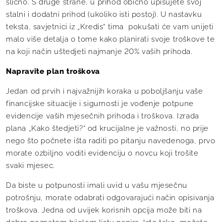
slično. S druge strane, u prihod obično upisujete svoj
stalni i dodatni prihod (ukoliko isti postoj). U nastavku
teksta, savjetnici iz „Kredis“ tima pokušati će vam unijeti
malo više detalja o tome kako planirati svoje troškove te
na koji način uštedjeti najmanje 20% vaših prihoda.
Napravite plan troškova
Jedan od prvih i najvažnijih koraka u poboljšanju vaše
financijske situacije i sigurnosti je vođenje potpune
evidencije vaših mjesečnih prihoda i troškova. Izrada
plana „Kako štedjeti?“ od krucijalne je važnosti, no prije
nego što počnete išta raditi po pitanju navedenoga, prvo
morate ozbiljno voditi evidenciju o novcu koji trošite
svaki mjesec.
Da biste u potpunosti imali uvid u vašu mjesečnu
potrošnju, morate odabrati odgovarajući način opisivanja
troškova. Jedna od uvijek korisnih opcija može biti na
dobro poznatom bijelom listu papira. Isto tako, možete