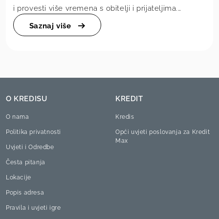
i provesti više vremena s obitelji i prijateljima.
Često mislimo da su za nezaboravne usp...
Saznaj više
O KREDISU
KREDIT
О nama
Kredis
Politika privatnosti
Opći uvjeti poslovanja za Kredit
Max
Uvjeti i Odredbe
Česta pitanja
Lokacije
Popis adresa
Pravila i uvjeti igre