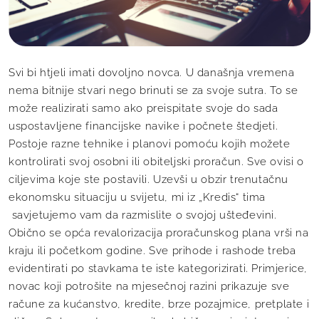
Svi bi htjeli imati dovoljno novca. U današnja vremena
nema bitnije stvari nego brinuti se za svoje sutra. To se
može realizirati samo ako preispitate svoje do sada
uspostavljene financijske navike i počnete štedjeti.
Postoje razne tehnike i planovi pomoću kojih možete
kontrolirati svoj osobni ili obiteljski proračun. Sve ovisi o
ciljevima koje ste postavili. Uzevši u obzir trenutačnu
ekonomsku situaciju u svijetu, mi iz „Kredis“ tima
savjetujemo vam da razmislite o svojoj ušteđevini.
Obično se opća revalorizacija proračunskog plana vrši na
kraju ili početkom godine. Sve prihode i rashode treba
evidentirati po stavkama te iste kategorizirati. Primjerice,
novac koji potrošite na mjesečnoj razini prikazuje sve
račune za kućanstvo, kredite, brze pozajmice, pretplate i