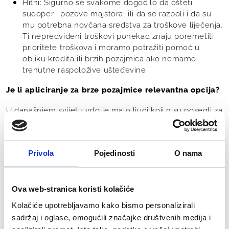
Hitni: Sigurno se svakome dogodilo da ošteti
sudoper i pozove majstora, ili da se razboli i da su
mu potrebna novčana sredstva za troškove liječenja.
Ti nepredviđeni troškovi ponekad znaju poremetiti
prioritete troškova i moramo potražiti pomoć u
obliku kredita ili brzih pozajmica ako nemamo
trenutne raspoložive ušteđevine.
Je li apliciranje za brze pozajmice relevantna opcija?
U današnjem svijetu vrlo je malo ljudi koji nisu posegli za
podizanje brzih pozajmica. Nema ništa loše u tome da si
pomognete u teškom trenutku kada morate platiti
određeni račun ili namiriti troškove za spomenute „hitne“
Privola
Pojedinosti
O nama
situacije. Uzimanje ovako brzog zajma sada je iznimno
povoljno i jednostavno. Možete se čak prijaviti i online.
Kreditni konzultanti iz „Kredis“ tima Vam savjetuju da,
Ova web-stranica koristi kolačiće
kada vam je potrebna bilo kakva vrsta pozajmice pažljivo
Kolačiće upotrebljavamo kako bismo personalizirali
razmotrite doprinose koje možete priuštiti za otplatu, a
sadržaj i oglase, omogućili značajke društvenih medija i
temelji se na Vašim osobnim prihodima. Jedino na taj