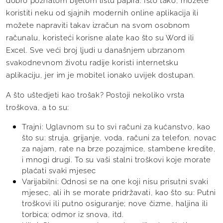
koristiti neku od sjajnih modernih online aplikacija ili
možete napraviti takav izračun na svom osobnom
računalu, koristeći korisne alate kao što su Word ili
Excel. Sve veći broj ljudi u današnjem ubrzanom
svakodnevnom životu radije koristi internetsku
aplikaciju, jer im je mobitel ionako uvijek dostupan.
A što uštedjeti kao trošak? Postoji nekoliko vrsta
troškova, a to su:
Trajni: Uglavnom su to svi računi za kućanstvo, kao
što su: struja, grijanje, voda, računi za telefon, novac
za najam, rate na brze pozajmice, stambene kredite,
i mnogi drugi. To su vaši stalni troškovi koje morate
plaćati svaki mjesec
Varijabilni: Odnosi se na one koji nisu prisutni svaki
mjesec, ali ih se morate pridržavati, kao što su: Putni
troškovi ili putno osiguranje; nove čizme, haljina ili
torbica; odmor iz snova, itd.