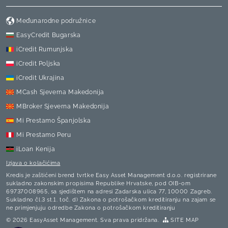
Međunarodne podružnice
EasyCredit Bugarska
iCredit Rumunjska
iCredit Poljska
iCredit Ukrajina
MCash Sjeverna Makedonija
MBroker Sjeverna Makedonija
Mi Prestamo Španjolska
Mi Prestamo Peru
iLoan Kenija
Izjava o kolačićima
Kredis je zaštićeni brend tvrtke Easy Asset Management d.o.o.
registrirane
sukladno zakonskim propisima Republike Hrvatske, pod OIB-om
69737008965, sa sjedištem na adresi Zadarska ulica 77, 10000 Zagreb.
Sukladno čl.3 st.1. toč. d) Zakona o potrošačkom kreditiranju na zajam se
ne primjenjuju odredbe Zakona o potrošačkom kreditiranju
© 2026 EasyAsset Management. Sva prava pridržana.
SITE MAP