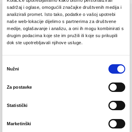
Kolačiće upotrebljavamo kako bismo personalizirali
sadržaj i oglase, omogućili značajke društvenih medija i
analizirali promet. Isto tako, podatke o vašoj upotrebi
naše web-lokacije dijelimo s partnerima za društvene
Više vijesti
medije, oglašavanje i analizu, a oni ih mogu kombinirati s
drugim podacima koje ste im pružili ili koje su prikupili
dok ste upotrebljavali njihove usluge.
Međunarodni dan prijateljstva – Male
uspomene koje traju cijeli život
Odabir
Nužni
2026-06-29
pristanka
Pravi prijatelji uz nas su u trenucima sreće,
pružaju podršku kada je najpotrebnija i
Za postavke
svakodnevne situacije pretvaraju u uspomene
Saznaj više
koje pamti...
Statistički
Marketinški
Najljepše ljetne uspomene ne moraju biti i