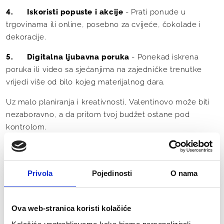
- Prati ponude u
4. Iskoristi popuste i akcije
trgovinama ili online, posebno za cvijeće, čokolade i
dekoracije.
- Ponekad iskrena
5. Digitalna ljubavna poruka
poruka ili video sa sjećanjima na zajedničke trenutke
vrijedi više od bilo kojeg materijalnog dara.
Uz malo planiranja i kreativnosti, Valentinovo može biti
nezaboravno, a da pritom tvoj budžet ostane pod
kontrolom.
Sadržaj ovog članka služi isključivo u informativne svrhe
i ne zamjenjuje profesionalni savjet.
Privola
Pojedinosti
O nama
Ova web-stranica koristi kolačiće