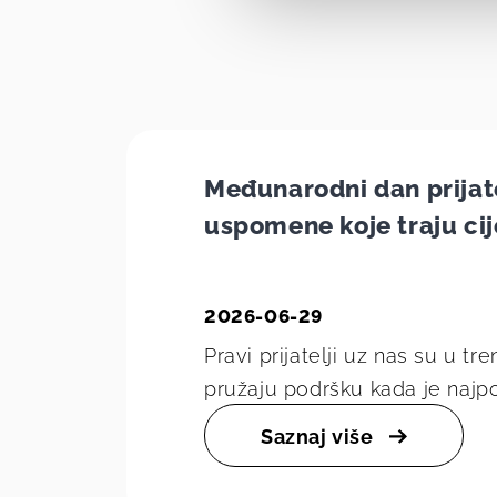
Međunarodni dan prijat
uspomene koje traju cije
2026-06-29
Pravi prijatelji uz nas su u tr
pružaju podršku kada je najpo
svakodnevne situacije pretv
Saznaj više
koje pamti...