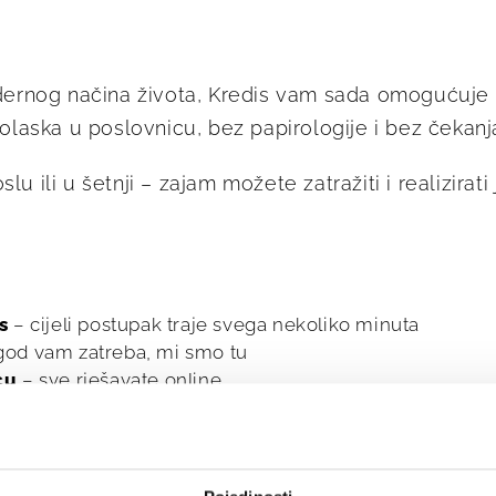
ernog načina života, Kredis vam sada omogućuje
laska u poslovnicu, bez papirologije i bez čekanj
slu ili u šetnji – zajam možete zatražiti i realizir
s
– cijeli postupak traje svega nekoliko minuta
god vam zatreba, mi smo tu
cu
– sve rješavate online
uga
– zaštita vaših podataka nam je prioritet
i veću fleksibilnost i pristupačnost, bez obzira na
šenju, cijeli postupak možete obaviti brzo i sigurno