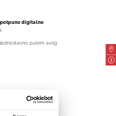
potpuno digitalno
a.
ati jednostavno putem svog
 mjesto i vrijeme.
, s bilo kojeg uređaja.