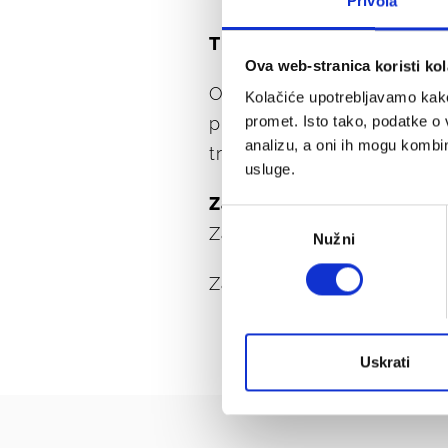
Privola
Tko može koristiti online
Ova web-stranica koristi kol
Online zajmovi dostupni s
Kolačiće upotrebljavamo kako 
pravilniku, a cijeli postup
promet. Isto tako, podatke o 
analizu, a oni ih mogu kombini
trošenja vremena.
usluge.
Zatražite svoj zajam već d
Odabir
Zatraži online zajam
Nužni
pristanka
Za dodatne informacije slob
Uskrati