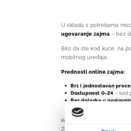
U skladu s potrebama mod
– bez do
ugovaranje zajma
Bilo da ste kod kuće, na po
mobilnog uređaja.
Prednosti online zajma:
Brz i jednostavan proce
Dostupnost 0-24
– kad 
Bez dolaska u poslovni
Sigurna i pouzdana usl
Korisnicima želimo omogućit
Zahvaljujući digitalnom rje