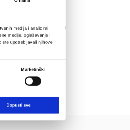
O nama
vaju osnovne uvjete prema
enih medija i analizirali
šenje bez nepotrebnog
ene medije, oglašavanje i
k ste upotrebljavali njihove
Marketinški
i na broj info telefona.
Dopusti sve