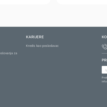
KARIJERE
KO
Kredis kao poslodavac
oslovanja za
PR
Pre
inf