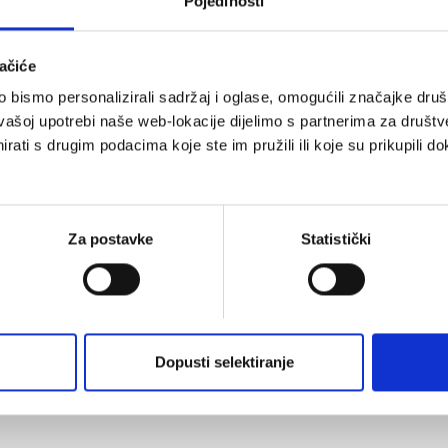
Pojedinosti
 uslugu?
ačiće
u svim građanima Republike Hrvatske koji ispunja
bismo personalizirali sadržaj i oglase, omogućili značajke društv
ak prilagođen je korisnicima koji žele efikasno rje
vašoj upotrebi naše web-lokacije dijelimo s partnerima za društv
rati s drugim podacima koje ste im pružili ili koje su prikupili do
anas – brzo, jednostavno i online.
Za postavke
Statistički
odno nas kontaktirajte putem obrasca na stranici il
Dopusti selektiranje