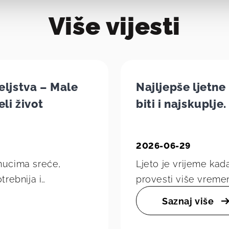
Više vijesti
eljstva – Male
Najljepše ljetn
li život
biti i najskuplje.
2026-06-29
enucima sreće,
Ljeto je vrijeme kada
trebnija i
provesti više vremena
araju u uspomene
Često mislimo da su
Saznaj više